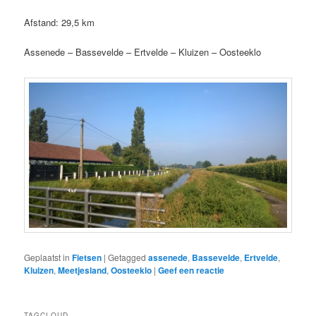
Afstand: 29,5 km
Assenede – Bassevelde – Ertvelde – Kluizen – Oosteeklo
Geplaatst in
Fietsen
|
Getagged
assenede
,
Bassevelde
,
Ertvelde
,
Kluizen
,
Meetjesland
,
Oosteeklo
|
Geef een reactie
TAGCLOUD