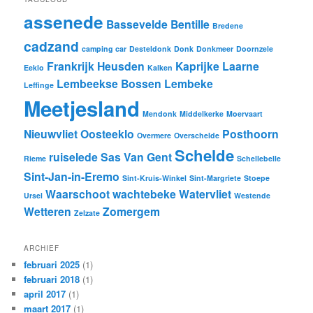
assenede
Bassevelde
Bentille
Bredene
cadzand
camping car
Desteldonk
Donk
Donkmeer
Doornzele
Frankrijk
Heusden
Kaprijke
Laarne
Eeklo
Kalken
Lembeekse Bossen
Lembeke
Leffinge
Meetjesland
Mendonk
Middelkerke
Moervaart
Nieuwvliet
Oosteeklo
Posthoorn
Overmere
Overschelde
Schelde
ruiselede
Sas Van Gent
Rieme
Schellebelle
Sint-Jan-in-Eremo
Sint-Kruis-Winkel
Sint-Margriete
Stoepe
Waarschoot
wachtebeke
Watervliet
Ursel
Westende
Wetteren
Zomergem
Zelzate
ARCHIEF
februari 2025
(1)
februari 2018
(1)
april 2017
(1)
maart 2017
(1)