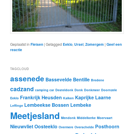
Geplaatst in
Fietsen
|
Getagged
Eeklo
,
Ursel
,
Zomergem
|
Geef een
reactie
TAGCLOUD
assenede
Bassevelde
Bentille
Bredene
cadzand
camping car
Desteldonk
Donk
Donkmeer
Doornzele
Frankrijk
Heusden
Kaprijke
Laarne
Eeklo
Kalken
Lembeekse Bossen
Lembeke
Leffinge
Meetjesland
Mendonk
Middelkerke
Moervaart
Nieuwvliet
Oosteeklo
Posthoorn
Overmere
Overschelde