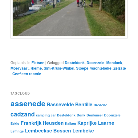
Geplaatst in
Fietsen
|
Getagged
Desteldonk
,
Doornzele
,
Mendonk
,
Moervaart
,
Rieme
,
Sint-Kruis-Winkel
,
Stoepe
,
wachtebeke
,
Zelzate
|
Geef een reactie
TAGCLOUD
assenede
Bassevelde
Bentille
Bredene
cadzand
camping car
Desteldonk
Donk
Donkmeer
Doornzele
Frankrijk
Heusden
Kaprijke
Laarne
Eeklo
Kalken
Lembeekse Bossen
Lembeke
Leffinge