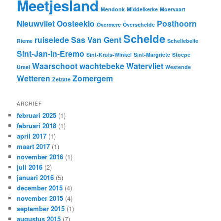
Meetjesland
Mendonk
Middelkerke
Moervaart
Nieuwvliet
Oosteeklo
Posthoorn
Overmere
Overschelde
Schelde
ruiselede
Sas Van Gent
Rieme
Schellebelle
Sint-Jan-in-Eremo
Sint-Kruis-Winkel
Sint-Margriete
Stoepe
Waarschoot
wachtebeke
Watervliet
Ursel
Westende
Wetteren
Zomergem
Zelzate
ARCHIEF
februari 2025
(1)
februari 2018
(1)
april 2017
(1)
maart 2017
(1)
november 2016
(1)
juli 2016
(2)
januari 2016
(5)
december 2015
(4)
november 2015
(4)
september 2015
(1)
augustus 2015
(7)