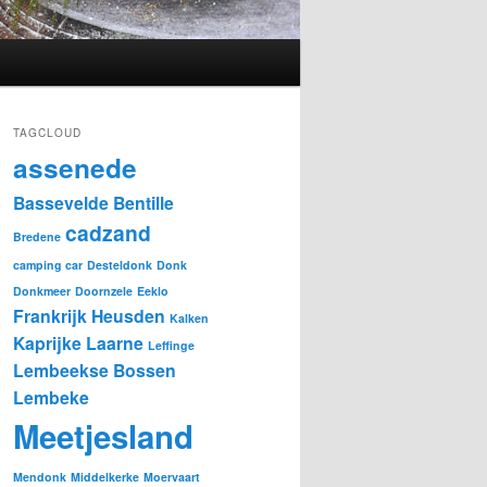
TAGCLOUD
assenede
Bassevelde
Bentille
cadzand
Bredene
camping car
Desteldonk
Donk
Donkmeer
Doornzele
Eeklo
Frankrijk
Heusden
Kalken
Kaprijke
Laarne
Leffinge
Lembeekse Bossen
Lembeke
Meetjesland
Mendonk
Middelkerke
Moervaart