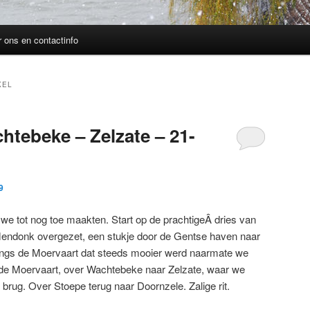
 ons en contactinfo
KEL
htebeke – Zelzate – 21-
9
 we tot nog toe maakten. Start op de prachtigeÂ dries van
Mendonk overgezet, een stukje door de Gentse haven naar
angs de Moervaart dat steeds mooier werd naarmate we
 de Moervaart, over Wachtebeke naar Zelzate, waar we
rug. Over Stoepe terug naar Doornzele. Zalige rit.