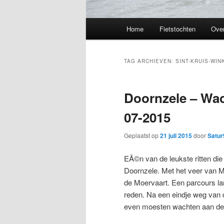
Hoofdmenu
Home
Fietstochten
Over
TAG ARCHIEVEN:
SINT-KRUIS-WIN
Doornzele – Wac
07-2015
Geplaatst op
21 juli 2015
door
Satur
EÃ©n van de leukste ritten die
Doornzele. Met het veer van 
de Moervaart. Een parcours l
reden. Na een eindje weg van
even moesten wachten aan de b