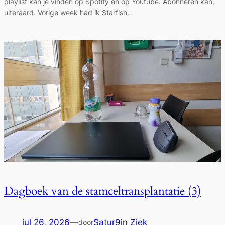
playlist kan je vinden op Spotify én op Youtube. Abonneren kan,
uiteraard. Vorige week had ik Starfish…
Dagboek van de stamceltransplantatie (3)
jul 26, 2026
—
Satur9
in
Ziek
door