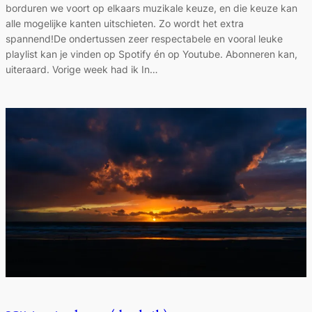
borduren we voort op elkaars muzikale keuze, en die keuze kan
alle mogelijke kanten uitschieten. Zo wordt het extra
spannend!De ondertussen zeer respectabele en vooral leuke
playlist kan je vinden op Spotify én op Youtube. Abonneren kan,
uiteraard. Vorige week had ik In…