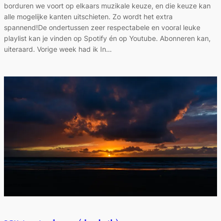
borduren we voort op elkaars muzikale keuze, en die keuze kan
alle mogelijke kanten uitschieten. Zo wordt het extra
spannend!De ondertussen zeer respectabele en vooral leuke
playlist kan je vinden op Spotify én op Youtube. Abonneren kan,
uiteraard. Vorige week had ik In…