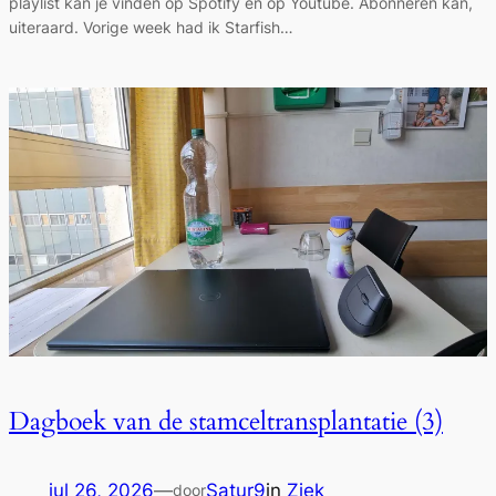
playlist kan je vinden op Spotify én op Youtube. Abonneren kan,
uiteraard. Vorige week had ik Starfish…
Dagboek van de stamceltransplantatie (3)
jul 26, 2026
—
Satur9
in
Ziek
door