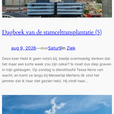
Dagboek van de stamceltransplantatie (5)
aug 9, 2026
—
Satur9
in
Ziek
door
Deze keer hield ik geen nota’s bij, beetje overmoedig denken dat
het maar een korte week zou zijn zeker? Ik moet dus diep graven
in mijn geheugen. Op zondag is diensthoofd Tessa Kerre van
wacht, en komt ze langs bij Meneertje Mertens (ik vind het
jammer dat ik haar niet gezien heb). Hij vindt haar…