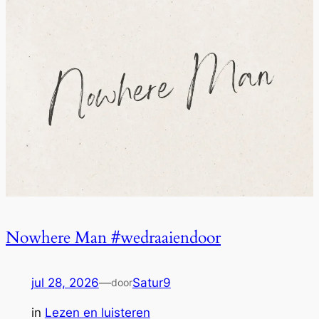
Nowhere Man #wedraaiendoor
jul 28, 2026
—
Satur9
door
in
Lezen en luisteren