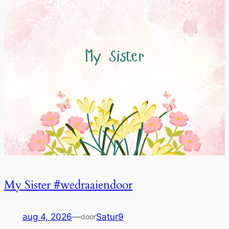
My Sister #wedraaiendoor
aug 4, 2026
—
Satur9
door