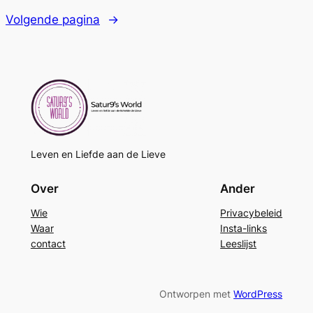
Volgende pagina
→
Leven en Liefde aan de Lieve
Over
Ander
Wie
Privacybeleid
Waar
Insta-links
contact
Leeslijst
Ontworpen met
WordPress