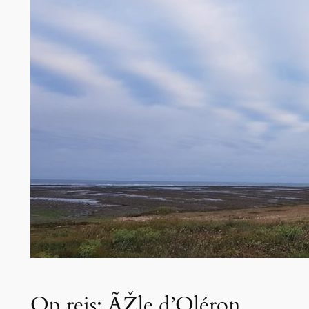
Op reis: ÃŽle d’Oléron