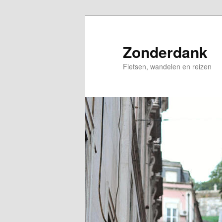
Spring
Spring
naar
naar
de
de
Zonderdank
primaire
secundaire
Fietsen, wandelen en reizen
inhoud
inhoud