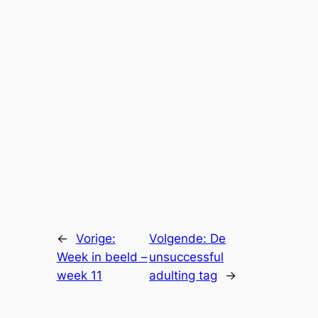
←
Vorige:
Volgende:
De
Week in beeld –
unsuccessful
week 11
adulting tag
→