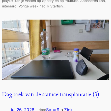
playlist kan je vinden op Spotify én op Youtube. Abonneren kan,
uiteraard. Vorige week had ik Starfish…
Dagboek van de stamceltransplantatie (3)
jul 26, 2026
—
Satur9
in
Ziek
door