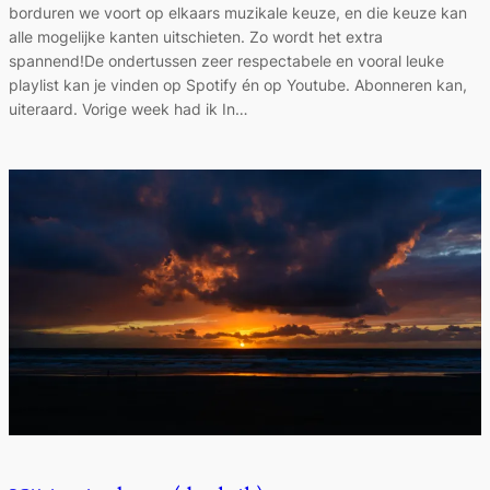
borduren we voort op elkaars muzikale keuze, en die keuze kan
alle mogelijke kanten uitschieten. Zo wordt het extra
spannend!De ondertussen zeer respectabele en vooral leuke
playlist kan je vinden op Spotify én op Youtube. Abonneren kan,
uiteraard. Vorige week had ik In…