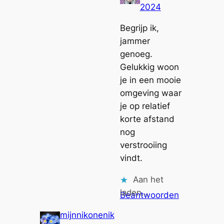
2024
Begrijp ik,
jammer
genoeg.
Gelukkig woon
je in een mooie
omgeving waar
je op relatief
korte afstand
nog
verstrooiing
vindt.
Aan het
laden…
Beantwoorden
mijnnikonenik