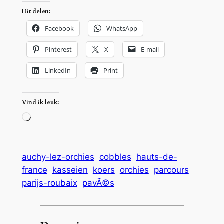
Dit delen:
Facebook
WhatsApp
Pinterest
X
E-mail
LinkedIn
Print
Vind ik leuk:
Aan
het
laden…
auchy-lez-orchies
cobbles
hauts-de-
france
kasseien
koers
orchies
parcours
parijs-roubaix
pavÃ©s