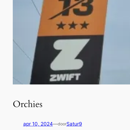
Orchies
apr 10, 2024
—
Satur9
door