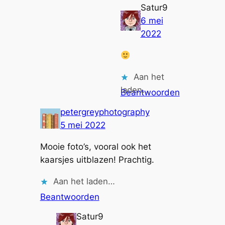
Satur9
6 mei
2022
Aan het
laden…
Beantwoorden
petergreyphotography
5 mei 2022
Mooie foto’s, vooral ook het
kaarsjes uitblazen! Prachtig.
Aan het laden…
Beantwoorden
Satur9