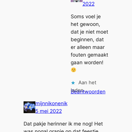
2022
Soms voel je
het gewoon,
dat je niet moet
beginnen, dat
er alleen maar
fouten gemaakt
gaan worden!
Aan het
laden…
Beantwoorden
mijnnikonenik
5 mei 2022
Dat pakje herinner ik me nog! Het
was nogal oranje op dat feestje