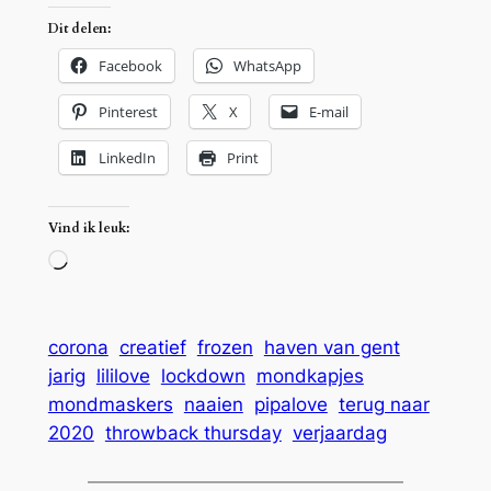
Dit delen:
Facebook
WhatsApp
Pinterest
X
E-mail
LinkedIn
Print
Vind ik leuk:
Aan
het
laden…
corona
creatief
frozen
haven van gent
jarig
lililove
lockdown
mondkapjes
mondmaskers
naaien
pipalove
terug naar
2020
throwback thursday
verjaardag