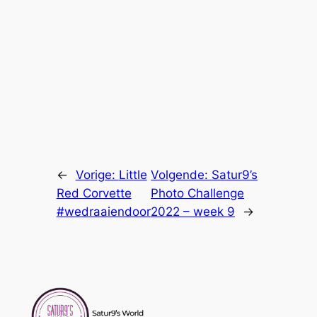
←
Vorige:
Little
Volgende:
Satur9’s
Red Corvette
Photo Challenge
#wedraaiendoor
2022 – week 9
→