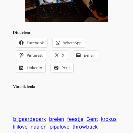
Dit delen:
Facebook
WhatsApp
Pinterest
X
E-mail
LinkedIn
Print
Vind ik leuk:
bijgaardepark
breien
feestje
Gent
krokus
lililove
naaien
pipalove
throwback