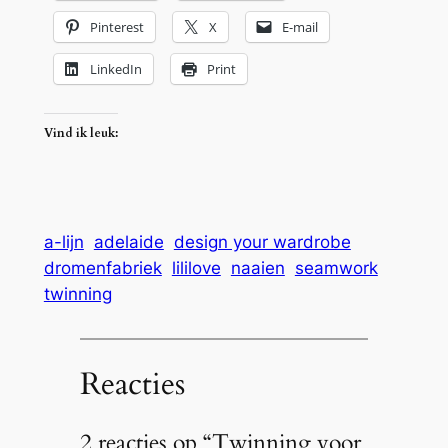
Pinterest
X
E-mail
LinkedIn
Print
Vind ik leuk:
a-lijn
adelaide
design your wardrobe
dromenfabriek
lililove
naaien
seamwork
twinning
Reacties
2 reacties op “Twinning voor