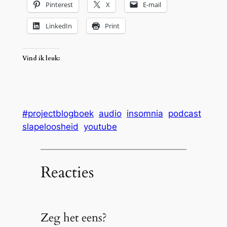
Pinterest
X
E-mail
LinkedIn
Print
Vind ik leuk:
#projectblogboek
audio
insomnia
podcast
slapeloosheid
youtube
Reacties
Zeg het eens?