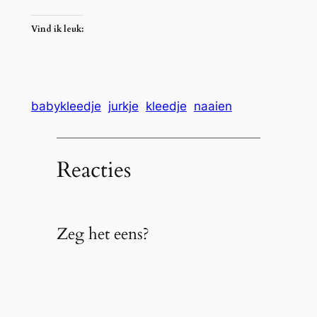
Vind ik leuk:
babykleedje
jurkje
kleedje
naaien
Reacties
Zeg het eens?