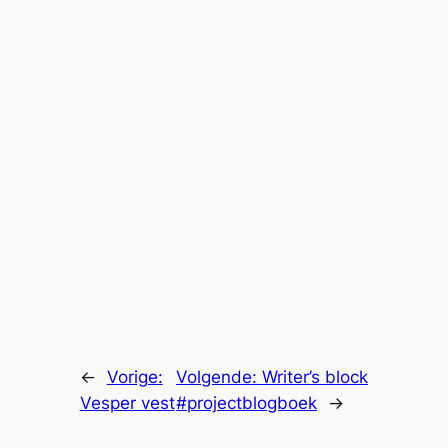
←
Vorige:
Volgende:
Writer’s block
Vesper vest
#projectblogboek
→