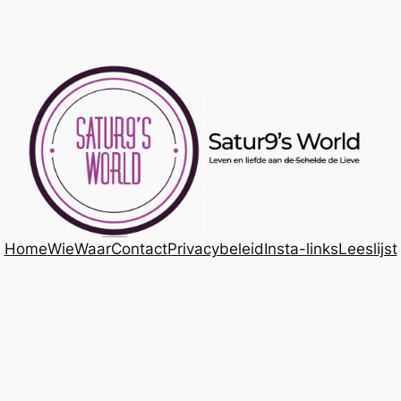
Home
Wie
Waar
Contact
Privacybeleid
Insta-links
Leeslijst