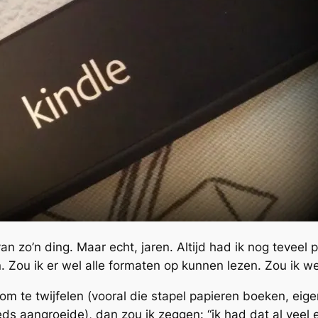
n zo’n ding. Maar echt, jaren. Altijd had ik nog teveel 
n. Zou ik er wel alle formaten op kunnen lezen. Zou ik 
m te twijfelen (vooral die stapel papieren boeken, eigen
s aangroeide), dan zou ik zeggen: “ik had dat al veel 