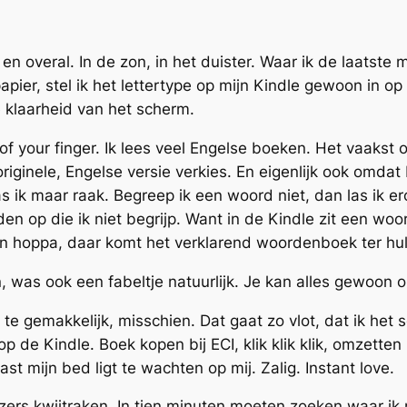
jd, en overal. In de zon, in het duister. Waar ik de laats
papier, stel ik het lettertype op mijn Kindle gewoon in 
klaarheid van het scherm.
f your finger. Ik lees veel Engelse boeken. Het vaakst om
originele, Engelse versie verkies. En eigenlijk ook omda
 ik maar raak. Begreep ik een woord niet, dan las ik ero
den op die ik niet begrijp. Want in de Kindle zit een w
en hoppa, daar komt het verklarend woordenboek ter hulp.
n, was ook een fabeltje natuurlijk. Je kan alles gewoon
te gemakkelijk, misschien. Dat gaat zo vlot, dat ik het
p de Kindle. Boek kopen bij ECI, klik klik klik, omzetten 
st mijn bed ligt te wachten op mij. Zalig. Instant love.
jzers kwijtraken. In tien minuten moeten zoeken waar i