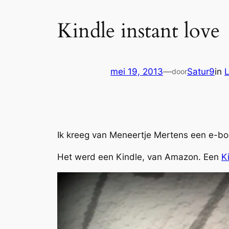
Kindle instant love
mei 19, 2013
—
Satur9
in
L
door
Ik kreeg van Meneertje Mertens een e-bo
Het werd een Kindle, van Amazon. Een
K