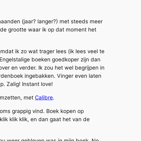
te maanden (jaar? langer?) met steeds meer
op de grootte waar ik op dat moment het
dat ik zo wat trager lees (ik lees veel te
t Engelstalige boeken goedkoper zijn dan
ver en verder. Ik zou het wel begrijpen in
oordenboek ingebakken. Vinger even laten
 Zalig! Instant love!
 omzetten, met
Calibre
.
 soms grappig vind. Boek kopen op
klik klik klik, en dan gaat het van de
k nu weer gebleven was in mijn boek. No