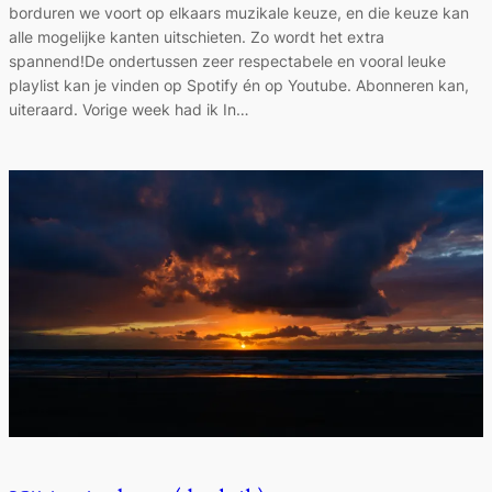
borduren we voort op elkaars muzikale keuze, en die keuze kan
alle mogelijke kanten uitschieten. Zo wordt het extra
spannend!De ondertussen zeer respectabele en vooral leuke
playlist kan je vinden op Spotify én op Youtube. Abonneren kan,
uiteraard. Vorige week had ik In…