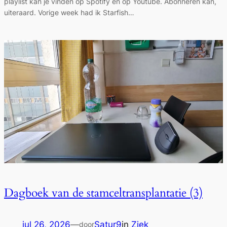
playlist kan je vinden op Spotify én op Youtube. Abonneren kan,
uiteraard. Vorige week had ik Starfish…
Dagboek van de stamceltransplantatie (3)
jul 26, 2026
—
Satur9
in
Ziek
door