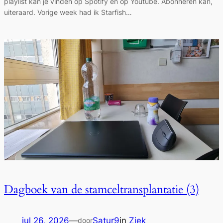
playlist kan je vinden op Spotify én op Youtube. Abonneren kan,
uiteraard. Vorige week had ik Starfish…
Dagboek van de stamceltransplantatie (3)
jul 26, 2026
—
Satur9
in
Ziek
door