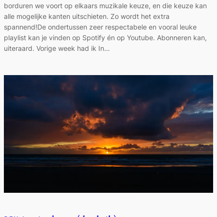
borduren we voort op elkaars muzikale keuze, en die keuze kan
alle mogelijke kanten uitschieten. Zo wordt het extra
spannend!De ondertussen zeer respectabele en vooral leuke
playlist kan je vinden op Spotify én op Youtube. Abonneren kan,
uiteraard. Vorige week had ik In…