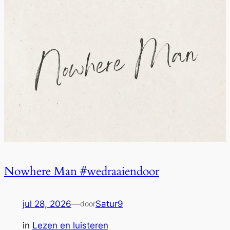
Nowhere Man #wedraaiendoor
jul 28, 2026
—
Satur9
door
in
Lezen en luisteren