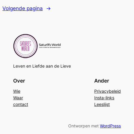
Volgende pagina
→
Leven en Liefde aan de Lieve
Over
Ander
Wie
Privacybeleid
Waar
Insta-links
contact
Leeslijst
Ontworpen met
WordPress