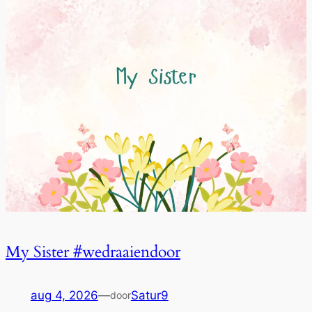
My Sister #wedraaiendoor
aug 4, 2026
—
Satur9
door