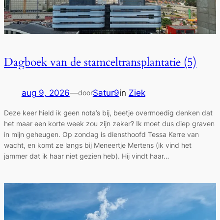
Dagboek van de stamceltransplantatie (5)
aug 9, 2026
—
Satur9
in
Ziek
door
Deze keer hield ik geen nota’s bij, beetje overmoedig denken dat
het maar een korte week zou zijn zeker? Ik moet dus diep graven
in mijn geheugen. Op zondag is diensthoofd Tessa Kerre van
wacht, en komt ze langs bij Meneertje Mertens (ik vind het
jammer dat ik haar niet gezien heb). Hij vindt haar…