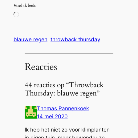
Vind ik leuk:
Aan
het
laden…
blauwe regen
throwback thursday
Reacties
44 reacties op “Throwback
Thursday: blauwe regen”
Thomas Pannenkoek
14 mei 2020
Ik heb het niet zo voor klimplanten
in eigen tuin, maar bewonder ze