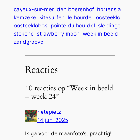
laden…
cayeux-sur-mer
den boerenhof
hortensia
kemzeke
kitesurfen
le hourdel
oosteeklo
oosteeklobos
pointe du hourdel
sleidinge
stekene
strawberry moon
week in beeld
zandgroeve
Reacties
10 reacties op “Week in beeld
– week 24”
rietepietz
14 juni 2025
Ik ga voor de maanfoto’s, prachtig!