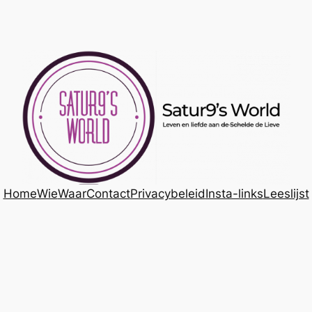
Home
Wie
Waar
Contact
Privacybeleid
Insta-links
Leeslijst