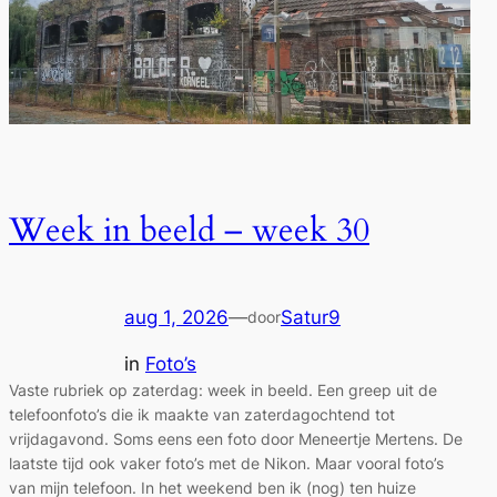
Week in beeld – week 30
aug 1, 2026
—
Satur9
door
in
Foto’s
Vaste rubriek op zaterdag: week in beeld. Een greep uit de
telefoonfoto’s die ik maakte van zaterdagochtend tot
vrijdagavond. Soms eens een foto door Meneertje Mertens. De
laatste tijd ook vaker foto’s met de Nikon. Maar vooral foto’s
van mijn telefoon. In het weekend ben ik (nog) ten huize