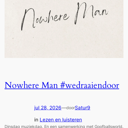
Nowhere Man #wedraaiendoor
jul 28, 2026
—
Satur9
door
in
Lezen en luisteren
Dinsdag muziekdag. En een samenwerking met Goofballsworld.