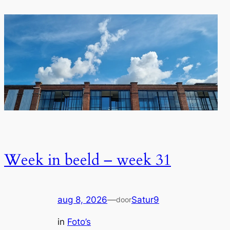
Week in beeld – week 31
aug 8, 2026
—
Satur9
door
in
Foto’s