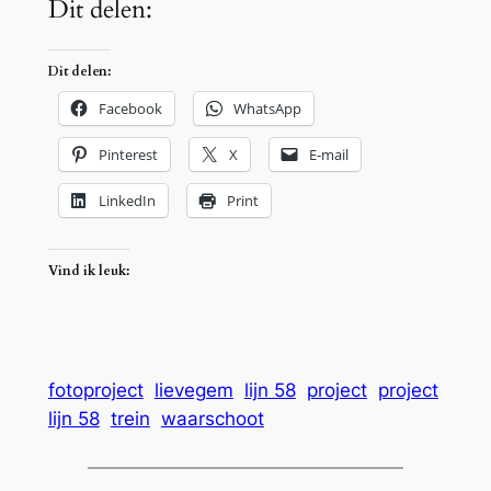
Dit delen:
Dit delen:
Facebook
WhatsApp
Pinterest
X
E-mail
LinkedIn
Print
Vind ik leuk:
fotoproject
lievegem
lijn 58
project
project
lijn 58
trein
waarschoot