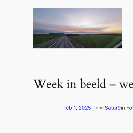
Week in beeld – we
feb 1, 2025
—
Satur9
in
Fo
door