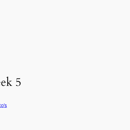
ek 5
to’s