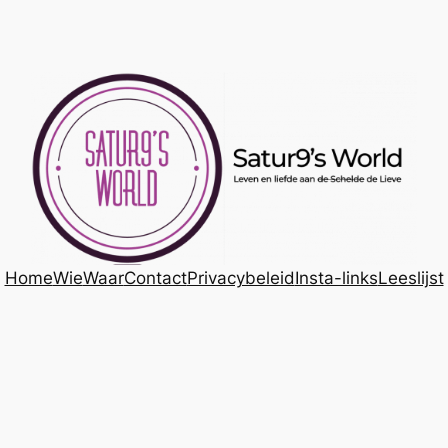
Home
Wie
Waar
Contact
Privacybeleid
Insta-links
Leeslijst