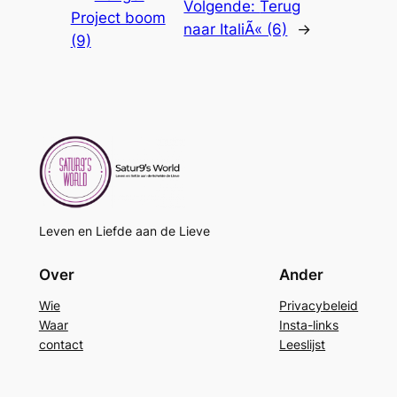
Volgende:
Terug
Project boom
naar ItaliÃ« (6)
→
(9)
Leven en Liefde aan de Lieve
Over
Ander
Wie
Privacybeleid
Waar
Insta-links
contact
Leeslijst