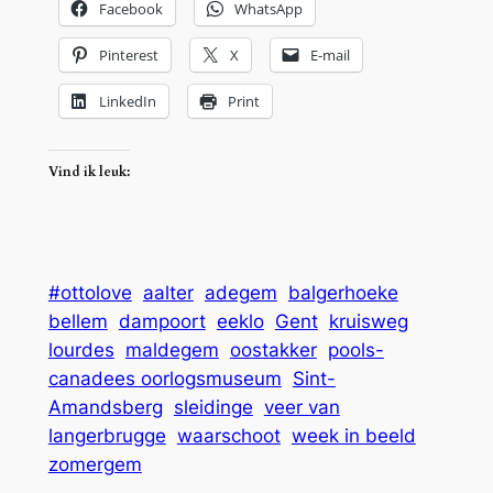
Facebook
WhatsApp
Pinterest
X
E-mail
LinkedIn
Print
Vind ik leuk:
#ottolove
aalter
adegem
balgerhoeke
bellem
dampoort
eeklo
Gent
kruisweg
lourdes
maldegem
oostakker
pools-
canadees oorlogsmuseum
Sint-
Amandsberg
sleidinge
veer van
langerbrugge
waarschoot
week in beeld
zomergem