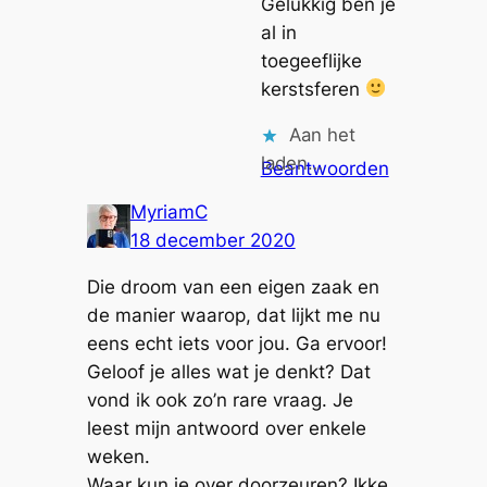
Gelukkig ben je
al in
toegeeflijke
kerstsferen
Aan het
laden…
Beantwoorden
MyriamC
18 december 2020
Die droom van een eigen zaak en
de manier waarop, dat lijkt me nu
eens echt iets voor jou. Ga ervoor!
Geloof je alles wat je denkt? Dat
vond ik ook zo’n rare vraag. Je
leest mijn antwoord over enkele
weken.
Waar kun je over doorzeuren? Ikke