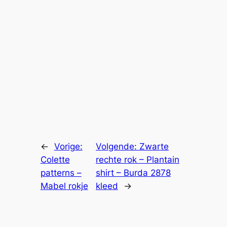
←
Vorige:
Volgende:
Zwarte
Colette
rechte rok – Plantain
patterns –
shirt – Burda 2878
Mabel rokje
kleed
→