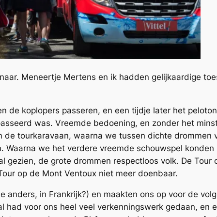
naar. Meneertje Mertens en ik hadden gelijkaardige t
n de koplopers passeren, en een tijdje later het peloto
asseerd was. Vreemde bedoening, en zonder het minste 
n de tourkaravaan, waarna we tussen dichte drommen vo
ten. Waarna we het verdere vreemde schouwspel konden 
al gezien, de grote drommen respectloos volk. De Tour 
e Tour op de Mont Ventoux niet meer doenbaar.
anders, in Frankrijk?) en maakten ons op voor de volgend
istal had voor ons heel veel verkenningswerk gedaan, en 