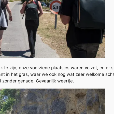
lk te zijn, onze voorziene plaatsjes waren volzet, en er
nt in het gras, waar we ook nog wat zeer welkome sch
 zonder genade. Gevaarlijk weertje.