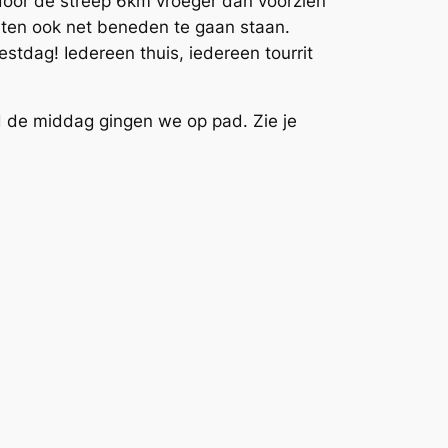
rdoor de streep 6km vroeger dan voorzien
hten ook net beneden te gaan staan.
stdag! Iedereen thuis, iedereen tourrit
d de middag gingen we op pad. Zie je