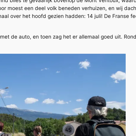
e wind blies te gevaarlijk bovenop de Mont Ventoux, waa
or moest een deel volk beneden verhuizen, en wij dac
l over het hoofd gezien hadden: 14 juli! De Franse fee
et de auto, en toen zag het er allemaal goed uit. Ron