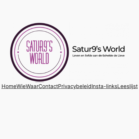
Home
Wie
Waar
Contact
Privacybeleid
Insta-links
Leeslijst