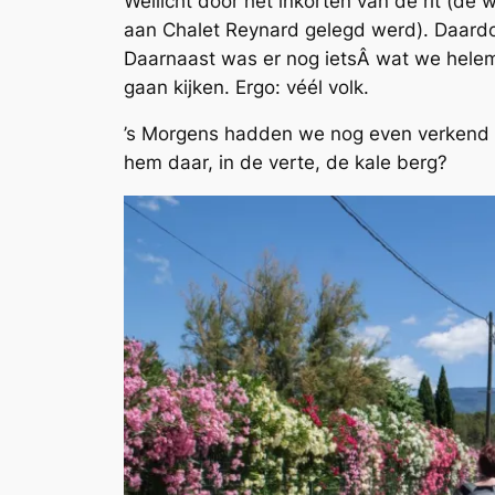
Wellicht door het inkorten van de rit (d
aan Chalet Reynard gelegd werd). Daardo
Daarnaast was er nog ietsÂ wat we helemaa
gaan kijken. Ergo: véél volk.
’s Morgens hadden we nog even verkend m
hem daar, in de verte, de kale berg?