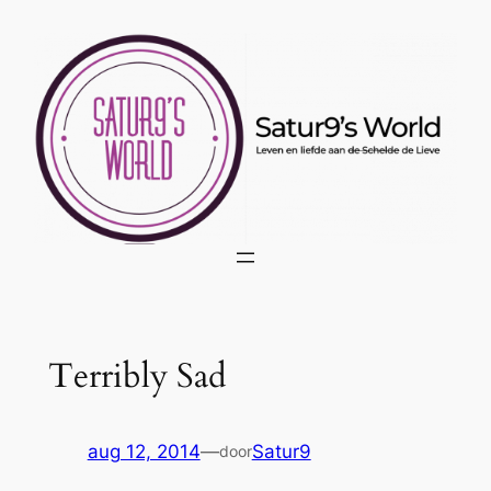
Ga
naar
de
inhoud
Terribly Sad
aug 12, 2014
—
Satur9
door