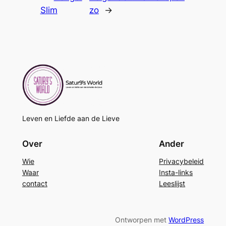
Slim
zo
→
Leven en Liefde aan de Lieve
Over
Ander
Wie
Privacybeleid
Waar
Insta-links
contact
Leeslijst
Ontworpen met
WordPress