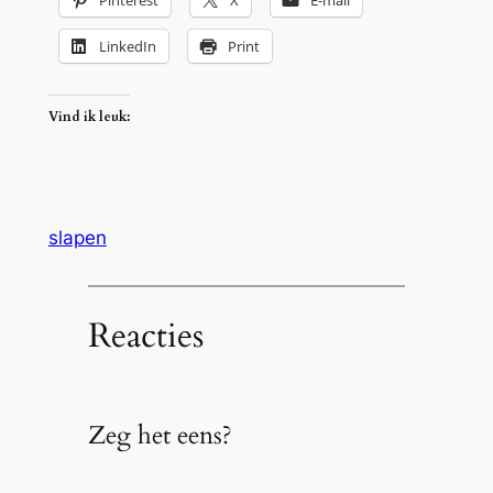
Pinterest
X
E-mail
LinkedIn
Print
Vind ik leuk:
slapen
Reacties
Zeg het eens?