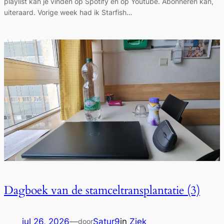
playlist kan je vinden op Spotify én op Youtube. Abonneren kan,
uiteraard. Vorige week had ik Starfish…
Dagboek van de stamceltransplantatie (3)
jul 26, 2026
—
Satur9
in
Ziek
door