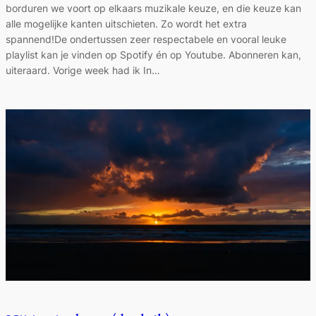
borduren we voort op elkaars muzikale keuze, en die keuze kan
alle mogelijke kanten uitschieten. Zo wordt het extra
spannend!De ondertussen zeer respectabele en vooral leuke
playlist kan je vinden op Spotify én op Youtube. Abonneren kan,
uiteraard. Vorige week had ik In…