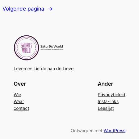
Volgende pagina
→
Leven en Liefde aan de Lieve
Over
Ander
Wie
Privacybeleid
Waar
Insta-links
contact
Leeslijst
Ontworpen met
WordPress