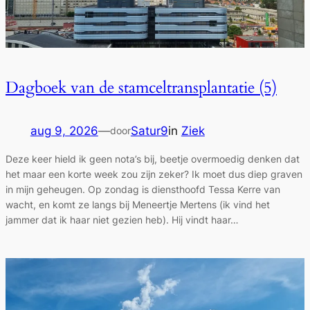
Dagboek van de stamceltransplantatie (5)
aug 9, 2026
—
Satur9
in
Ziek
door
Deze keer hield ik geen nota’s bij, beetje overmoedig denken dat
het maar een korte week zou zijn zeker? Ik moet dus diep graven
in mijn geheugen. Op zondag is diensthoofd Tessa Kerre van
wacht, en komt ze langs bij Meneertje Mertens (ik vind het
jammer dat ik haar niet gezien heb). Hij vindt haar…