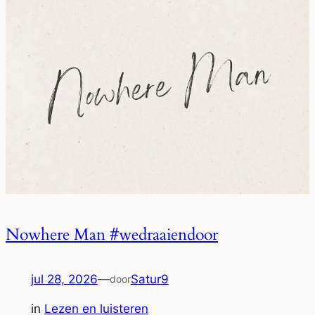
Nowhere Man #wedraaiendoor
jul 28, 2026
—
Satur9
door
in
Lezen en luisteren