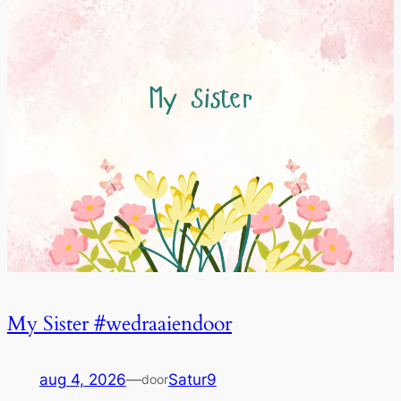
My Sister #wedraaiendoor
aug 4, 2026
—
Satur9
door