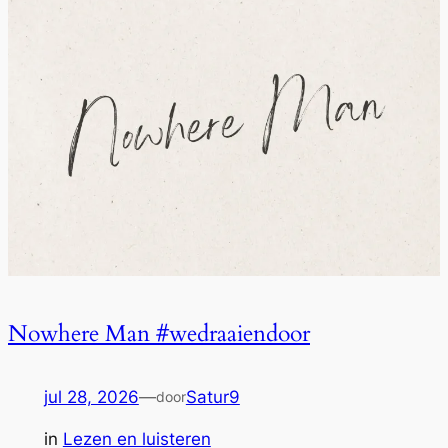
Nowhere Man #wedraaiendoor
jul 28, 2026
—
Satur9
door
in
Lezen en luisteren