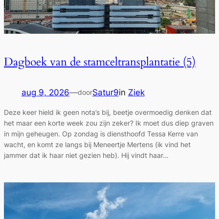
Dagboek van de stamceltransplantatie (5)
aug 9, 2026
—
Satur9
in
Ziek
door
Deze keer hield ik geen nota’s bij, beetje overmoedig denken dat
het maar een korte week zou zijn zeker? Ik moet dus diep graven
in mijn geheugen. Op zondag is diensthoofd Tessa Kerre van
wacht, en komt ze langs bij Meneertje Mertens (ik vind het
jammer dat ik haar niet gezien heb). Hij vindt haar…