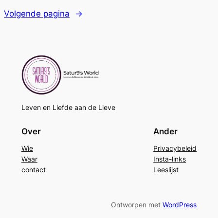
Volgende pagina
→
Leven en Liefde aan de Lieve
Over
Ander
Wie
Privacybeleid
Waar
Insta-links
contact
Leeslijst
Ontworpen met
WordPress