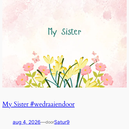
My Sister #wedraaiendoor
aug 4, 2026
—
Satur9
door