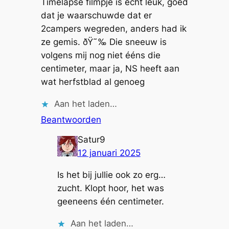
Timelapse filmpje is echt leuk, goed
dat je waarschuwde dat er
2campers wegreden, anders had ik
ze gemis. ðŸ˜‰ Die sneeuw is
volgens mij nog niet ééns die
centimeter, maar ja, NS heeft aan
wat herfstblad al genoeg
Aan het laden…
Beantwoorden
Satur9
12 januari 2025
Is het bij jullie ook zo erg…
zucht. Klopt hoor, het was
geeneens één centimeter.
Aan het laden…