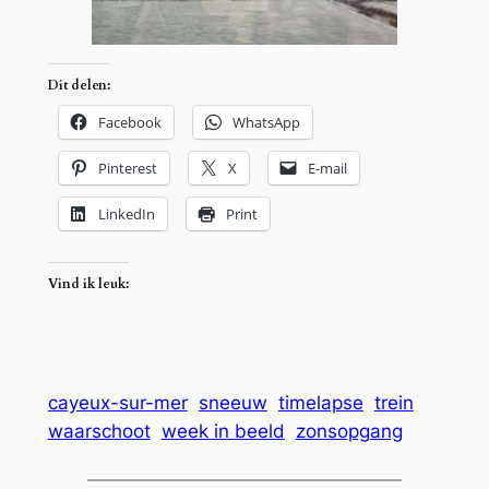
Dit delen:
Facebook
WhatsApp
Pinterest
X
E-mail
LinkedIn
Print
Vind ik leuk:
cayeux-sur-mer
sneeuw
timelapse
trein
waarschoot
week in beeld
zonsopgang