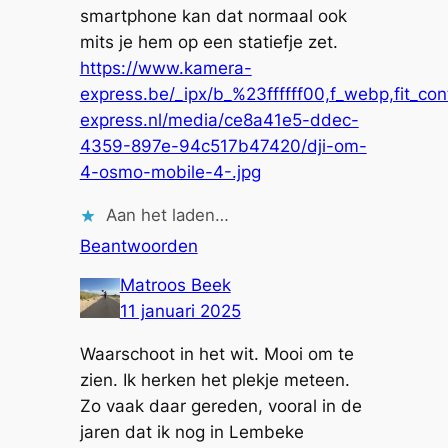
smartphone kan dat normaal ook
mits je hem op een statiefje zet.
https://www.kamera-
express.be/_ipx/b_%23ffffff00,f_webp,fit_c
express.nl/media/ce8a41e5-ddec-
4359-897e-94c517b47420/dji-om-
4-osmo-mobile-4-.jpg
Aan het laden…
Beantwoorden
Matroos Beek
11 januari 2025
Waarschoot in het wit. Mooi om te
zien. Ik herken het plekje meteen.
Zo vaak daar gereden, vooral in de
jaren dat ik nog in Lembeke