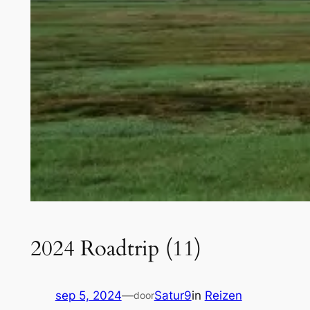
2024 Roadtrip (11)
sep 5, 2024
—
Satur9
in
Reizen
door