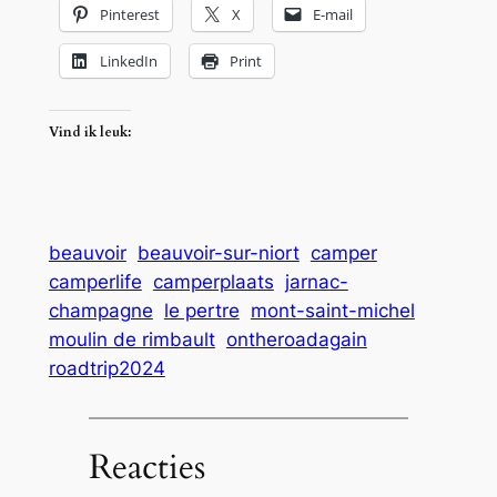
Pinterest
X
E-mail
LinkedIn
Print
Vind ik leuk:
beauvoir
beauvoir-sur-niort
camper
camperlife
camperplaats
jarnac-
champagne
le pertre
mont-saint-michel
moulin de rimbault
ontheroadagain
roadtrip2024
Reacties