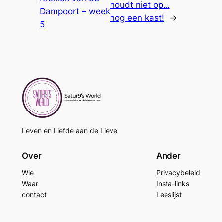
houdt niet op…
Dampoort – week
nog een kast!
→
5
Leven en Liefde aan de Lieve
Over
Ander
Wie
Privacybeleid
Waar
Insta-links
contact
Leeslijst