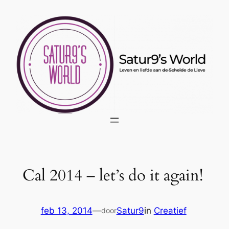
Ga
naar
de
inhoud
Cal 2014 – let’s do it again!
feb 13, 2014
—
Satur9
in
Creatief
door