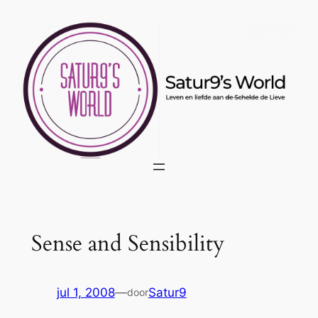
Ga
naar
de
inhoud
Sense and Sensibility
jul 1, 2008
—
Satur9
door