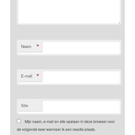
*
Naam
*
E-mail
Site
Mijn naam, e-mail en site opslaan in deze browser voor
de volgende keer wanneer ik een reactie plaats.