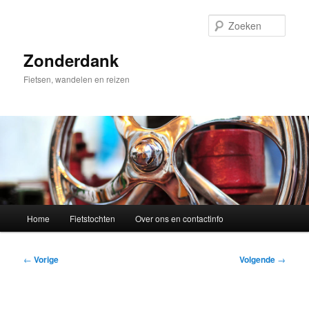
Spring
naar
Zoek
de
primaire
Zonderdank
inhoud
Fietsen, wandelen en reizen
Hoofdmenu
Home
Fietstochten
Over ons en contactinfo
Bericht
←
Vorige
Volgende
→
navigatie