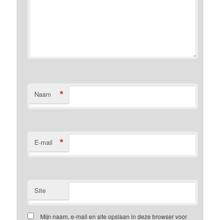
*
Naam
*
E-mail
Site
Mijn naam, e-mail en site opslaan in deze browser voor