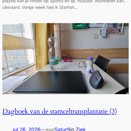
playlist kan je vinden op Spotify én op Youtube. Abonneren kan,
uiteraard. Vorige week had ik Starfish…
Dagboek van de stamceltransplantatie (3)
jul 26, 2026
—
Satur9
in
Ziek
door