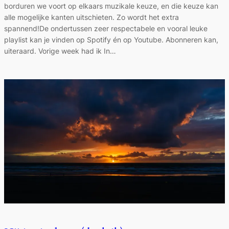
borduren we voort op elkaars muzikale keuze, en die keuze kan
alle mogelijke kanten uitschieten. Zo wordt het extra
spannend!De ondertussen zeer respectabele en vooral leuke
playlist kan je vinden op Spotify én op Youtube. Abonneren kan,
uiteraard. Vorige week had ik In…