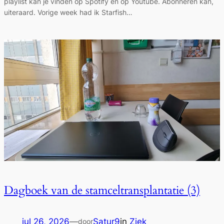
playlist kan je vinden op Spotify én op Youtube. Abonneren kan,
uiteraard. Vorige week had ik Starfish…
Dagboek van de stamceltransplantatie (3)
jul 26, 2026
—
Satur9
in
Ziek
door