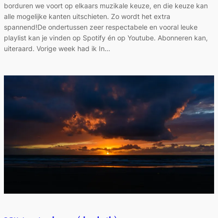
borduren we voort op elkaars muzikale keuze, en die keuze kan
alle mogelijke kanten uitschieten. Zo wordt het extra
spannend!De ondertussen zeer respectabele en vooral leuke
playlist kan je vinden op Spotify én op Youtube. Abonneren kan,
uiteraard. Vorige week had ik In…