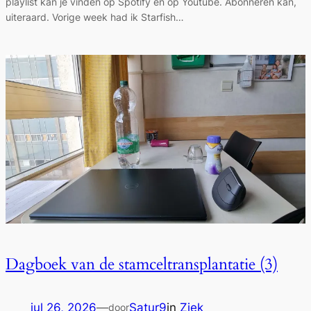
playlist kan je vinden op Spotify én op Youtube. Abonneren kan,
uiteraard. Vorige week had ik Starfish…
Dagboek van de stamceltransplantatie (3)
jul 26, 2026
—
Satur9
in
Ziek
door