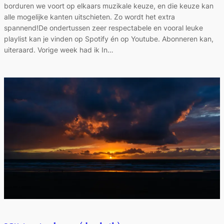
borduren we voort op elkaars muzikale keuze, en die keuze kan
alle mogelijke kanten uitschieten. Zo wordt het extra
spannend!De ondertussen zeer respectabele en vooral leuke
playlist kan je vinden op Spotify én op Youtube. Abonneren kan,
uiteraard. Vorige week had ik In…