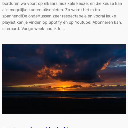
borduren we voort op elkaars muzikale keuze, en die keuze kan
alle mogelijke kanten uitschieten. Zo wordt het extra
spannend!De ondertussen zeer respectabele en vooral leuke
playlist kan je vinden op Spotify én op Youtube. Abonneren kan,
uiteraard. Vorige week had ik In…