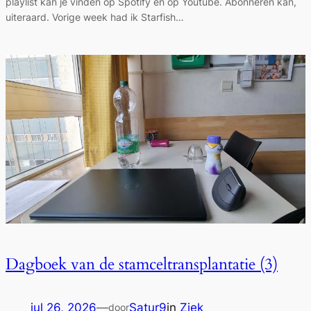
playlist kan je vinden op Spotify én op Youtube. Abonneren kan,
uiteraard. Vorige week had ik Starfish…
Dagboek van de stamceltransplantatie (3)
jul 26, 2026
—
Satur9
in
Ziek
door