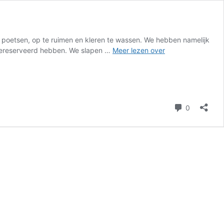
 poetsen, op te ruimen en kleren te wassen. We hebben namelijk
Op
gereserveerd hebben. We slapen …
Meer lezen over
reis:
Saint-
Jean-
de-
Chevelu
reacties
0